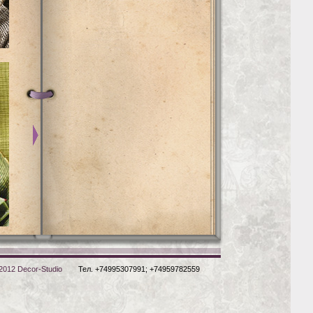
kravet08.jpg
kravet09.jpg
2012 Decor-Studio
Тел. +74995307991; +74959782559