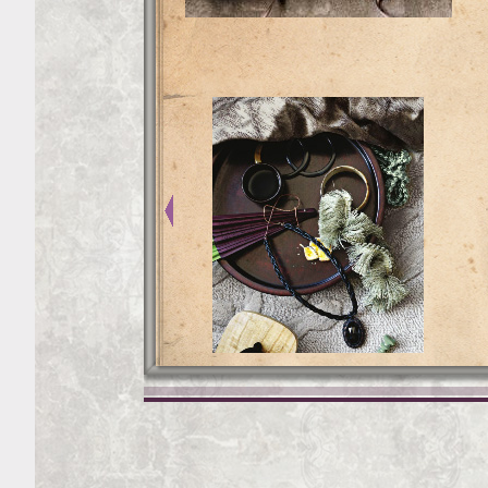
kravet11.jpg
kra