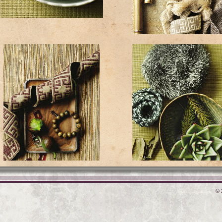
kravet10.jpg
vet06.jpg
kravet07.jpg
© 